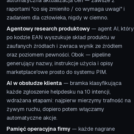
automatyczna aktualizacja cen — zawsze z
raportami "co się zmieniło / co wymaga uwagi" i
zadaniem dla człowieka, nigdy w ciemno.
Agentowy research produktowy
— agent AI, który
po kodzie EAN wyszukuje skład produktu w
zaufanych źródłach i zwraca wynik ze źródłem
oraz poziomem pewności. Obok — pipeline
generujący nazwy, instrukcje użycia i opisy
marketplace'owe prosto do systemu PIM.
AI w obsłudze klienta
— bramka klasyfikująca
każde zgłoszenie helpdesku na 10 intencji,
wdrażana etapami: najpierw mierzymy trafność na
żywym ruchu, dopiero potem włączamy
automatyczne akcje.
Pamięć operacyjna firmy
— każde nagrane