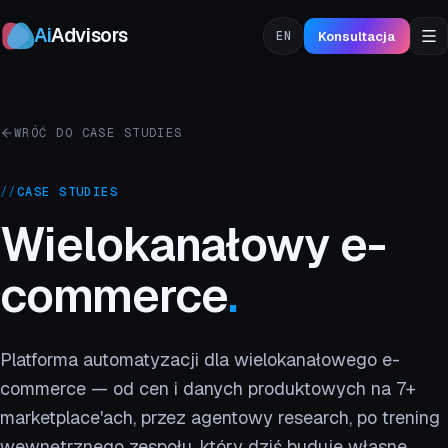
Ai
Advisors
Konsultacja
EN
WRÓĆ DO CASE STUDIES
//
CASE STUDIES
Wielokanałowy e-
commerce
.
Platforma automatyzacji dla wielokanałowego e-
commerce — od cen i danych produktowych na 7+
marketplace'ach, przez agentowy research, po trening
wewnętrznego zespołu, który dziś buduje własne