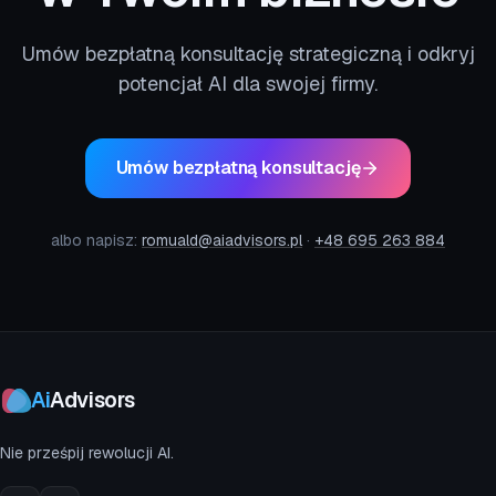
Umów bezpłatną konsultację strategiczną i odkryj
potencjał AI dla swojej firmy.
Umów bezpłatną konsultację
albo napisz:
romuald@aiadvisors.pl
·
+48 695 263 884
Ai
Advisors
Nie prześpij rewolucji AI.