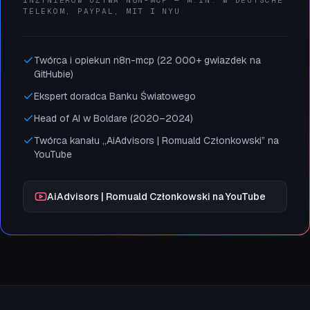
TELEKOM, PAYPAL, MIT I NYU
Twórca i opiekun n8n-mcp (22 000+ gwiazdek na
GitHubie)
Ekspert doradca Banku Światowego
Head of AI w Boldare (2020–2024)
Twórca kanału „AiAdvisors | Romuald Członkowski” na
YouTube
AiAdvisors | Romuald Członkowski na YouTube