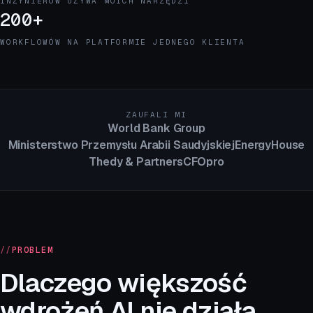
INŻYNIERÓW UŻYWA MOICH NARZĘDZI
200+
WORKFLOWÓW NA PLATFORMIE JEDNEGO KLIENTA
ZAUFALI MI
World Bank Group
Ministerstwo Przemysłu Arabii Saudyjskiej
EnergyHouse
Thedy & Partners
CFOpro
//
PROBLEM
Dlaczego większość
wdrożeń AI nie działa.