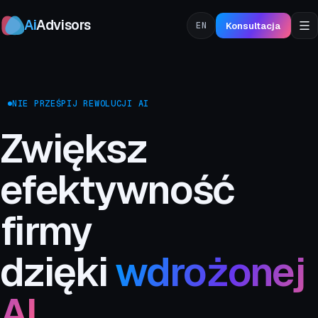
Ai
Advisors
Konsultacja
EN
NIE PRZEŚPIJ REWOLUCJI AI
Zwiększ
efektywność
firmy
dzięki
wdrożonej
AI