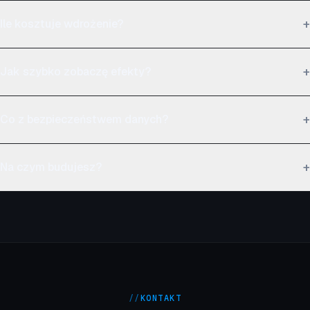
+
Ile kosztuje wdrożenie?
+
Jak szybko zobaczę efekty?
+
Co z bezpieczeństwem danych?
+
Na czym budujesz?
//
KONTAKT