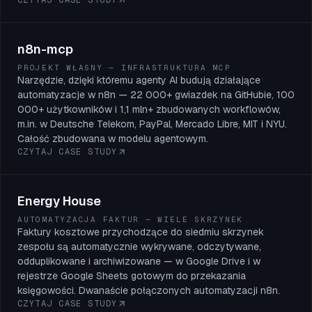
n8n-mcp
PROJEKT WŁASNY — INFRASTRUKTURA MCP
Narzędzie, dzięki któremu agenty AI budują działające
automatyzacje w n8n — 22 000+ gwiazdek na GitHubie, 100
000+ użytkowników i 1,1 mln+ zbudowanych workflowów,
m.in. w Deutsche Telekom, PayPal, Mercado Libre, MIT i NYU.
Całość zbudowana w modelu agentowym.
CZYTAJ CASE STUDY
Energy House
AUTOMATYZACJA FAKTUR — WIELE SKRZYNEK
Faktury kosztowe przychodzące do siedmiu skrzynek
zespołu są automatycznie wykrywane, odczytywane,
odduplikowane i archiwizowane — w Google Drive i w
rejestrze Google Sheets gotowym do przekazania
księgowości. Dwanaście połączonych automatyzacji n8n.
CZYTAJ CASE STUDY