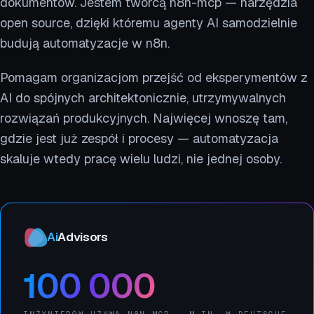
dokumentów. Jestem twórcą n8n-mcp — narzędzia
open source, dzięki któremu agenty AI samodzielnie
budują automatyzacje w n8n.
Pomagam organizacjom przejść od eksperymentów z
AI do spójnych architektonicznie, utrzymywalnych
rozwiązań produkcyjnych. Najwięcej wnoszę tam,
gdzie jest już zespół i procesy — automatyzacja
skaluje wtedy pracę wielu ludzi, nie jednej osoby.
Ai
Advisors
100 000
INŻYNIERÓW UŻYWA N8N-MCP — M.IN. W DEUTSCHE