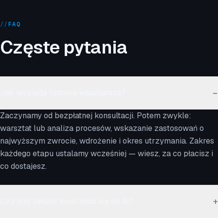
//
FAQ
Częste pytania
−
Jak wygląda typowa współpraca?
Zaczynamy od bezpłatnej konsultacji. Potem zwykle:
warsztat lub analiza procesów, wskazanie zastosowań o
najwyższym zwrocie, wdrożenie i okres utrzymania. Zakres
każdego etapu ustalamy wcześniej — wiesz, za co płacisz i
co dostajesz.
+
Czy mój zespół musi znać się na AI?